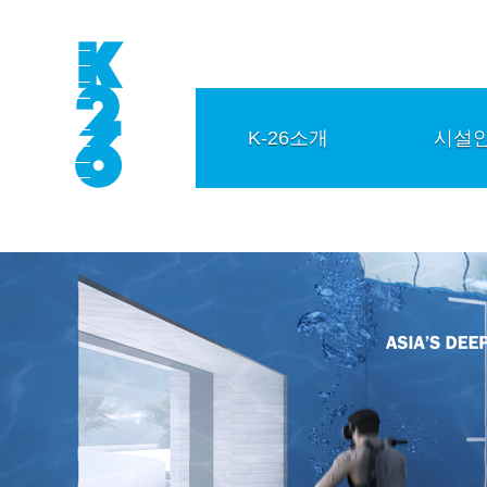
K-26소개
시설