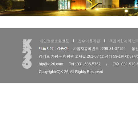
개인정보보호방침
l
잠수이용약관
l
책임의한계와 법
사업자등록번호 : 209-81-37194
통신
경기도 가평군 청평면 고재길 262-57 (고성리 59-1번지) / (우)
hlp@k-26.com
Tel : 031-585-5757
/
FAX. 031-919-
Copyright(C)
K-26
, All Rights Reserved