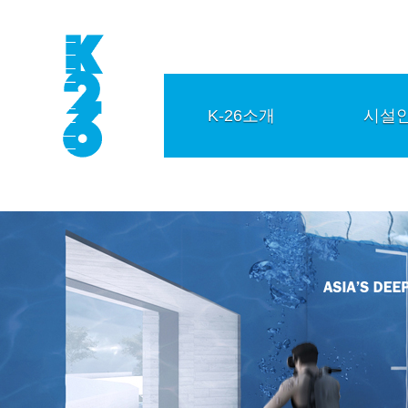
K-26소개
시설