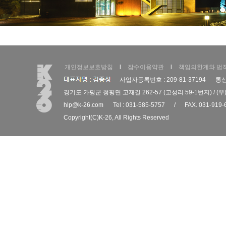
개인정보보호방침
l
잠수이용약관
l
책임의한계와 법
사업자등록번호 : 209-81-37194
통신
경기도 가평군 청평면 고재길 262-57 (고성리 59-1번지) / (우)
hlp@k-26.com
Tel : 031-585-5757
/
FAX. 031-919-
Copyright(C)
K-26
, All Rights Reserved