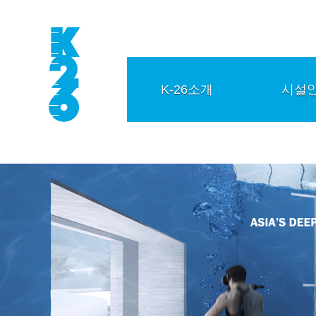
K-26소개
시설