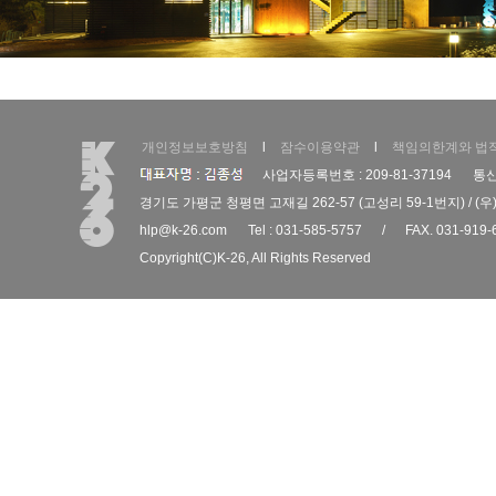
개인정보보호방침
l
잠수이용약관
l
책임의한계와 법
사업자등록번호 : 209-81-37194
통신
경기도 가평군 청평면 고재길 262-57 (고성리 59-1번지) / (우)
hlp@k-26.com
Tel : 031-585-5757
/
FAX. 031-919-
Copyright(C)
K-26
, All Rights Reserved