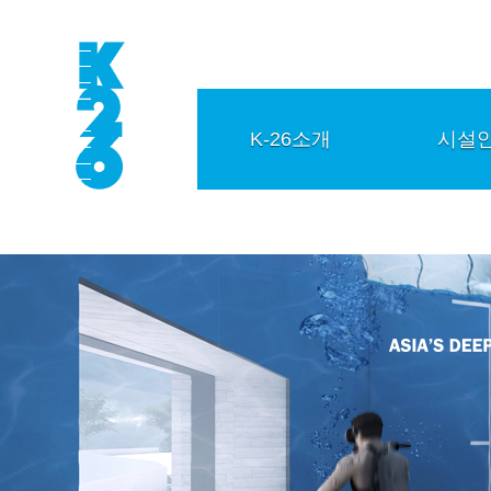
K-26소개
시설