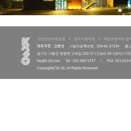
개인정보보호방침
l
잠수이용약관
l
책임의한계와 법
사업자등록번호 : 209-81-37194
통신
경기도 가평군 청평면 고재길 262-57 (고성리 59-1번지) / (우)
hlp@k-26.com
Tel : 031-585-5757
/
FAX. 031-919-
Copyright(C)
K-26
, All Rights Reserved