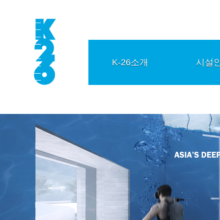
K-26소개
시설