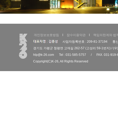
개인정보보호방침
l
잠수이용약관
l
책임의한계와 법
사업자등록번호 : 209-81-37194
통신
경기도 가평군 청평면 고재길 262-57 (고성리 59-1번지) / (우)
hlp@k-26.com
Tel : 031-585-5757
/
FAX. 031-919-
Copyright(C)
K-26
, All Rights Reserved